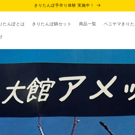
きりたんぽ手作り体験 実施中！
りたんぽとは
きりたんぽ鍋セット
商品一覧
ベニヤマきりた
せ