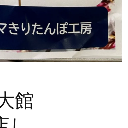
元大館
店し