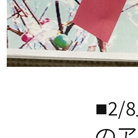
■2
のア