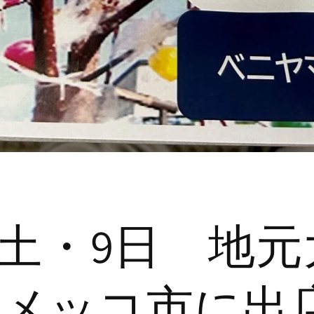
/8土・9日 地
メッコ市に出