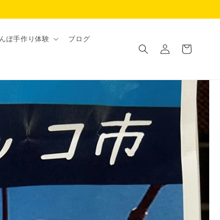
ロ
カ
んぽ手作り体験
ブログ
グ
ー
イ
ト
ン