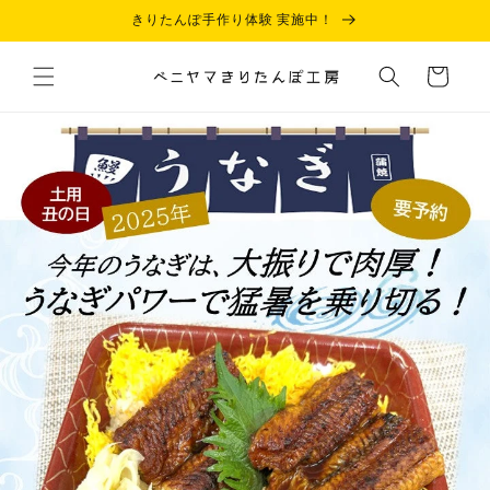
コンテ
きりたんぽ手作り体験 実施中！
ンツに
進む
カ
ー
ト